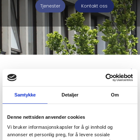
Tjenester
Kontakt oss
DITT REGNSKAPSKONTOR SENTRALT PÅ
NESTTUN
Samtykke
Detaljer
Om
Nesttun Regnskapsservice AS er et erfarent
regnskapsbyrå i Bergen. Vi tilbyr det
meste innen regnskapstjenester for alt fra
Denne nettsiden anvender cookies
selvstendig næringsdrivende til store bedrifter.
Ved hjelp av moderne systemer, smarte
Vi bruker informasjonskapsler for å gi innhold og
løsninger og kompetente medarbeidere gjør vi
annonser et personlig preg, for å levere sosiale