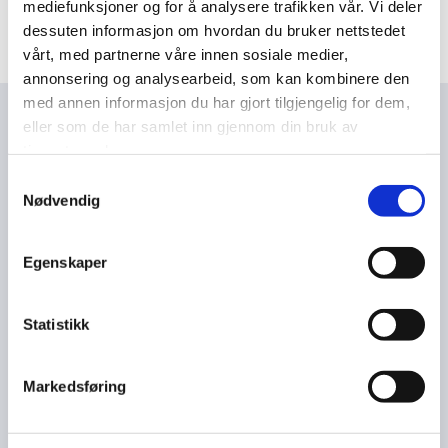
mediefunksjoner og for å analysere trafikken vår. Vi deler
kundens økonomiske hverdag enklere.
dessuten informasjon om hvordan du bruker nettstedet
vårt, med partnerne våre innen sosiale medier,
annonsering og analysearbeid, som kan kombinere den
med annen informasjon du har gjort tilgjengelig for dem,
eller som de har samlet inn gjennom din bruk av
OVERSIKT SOM GIR TRYGGHET OG
tjenestene deres.
FORUTSIGBARHET
Samtykkevalg
Nødvendig
Bedriftens regnskap er et komplekst og tidvis
avansert område. Samtidig er det svært viktig at det
utføres på en ryddig og forskriftsmessig måte for å
Egenskaper
unngå uventede overraskelser.
Nesttun Regnskapsservice har mange års erfaring
Statistikk
med regnskap og rådgivning, og besitter verdifull
kunnskap om hvordan regnskapsspørsmålet kan
løses på en måte som er mest mulig fordelaktig for
Markedsføring
deg som kunde.
Vi holder full kontroll over bedriftens økonomi, slik at